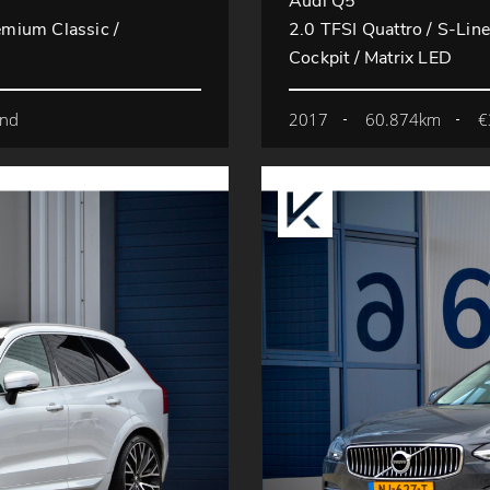
Audi Q5
mium Classic /
2.0 TFSI Quattro / S-Line 
Cockpit / Matrix LED
mnd
2017
60.874km
€