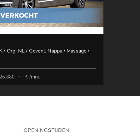
K / Org. NL / Gevent. Nappa / Massage /
26.880
€ /mnd
OPENINGSTIJDEN