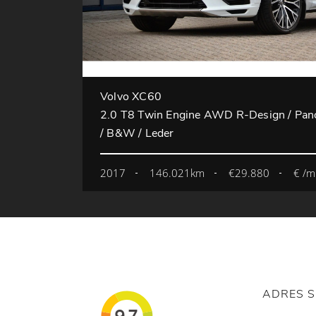
Volvo XC60
2.0 T8 Twin Engine AWD R-Design / Pano 
/ B&W / Leder
2017
146.021km
€29.880
€ /
ADRES 