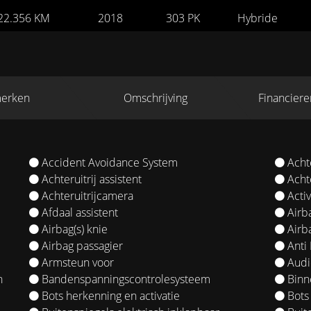
22.356 KM
2018
303 PK
Hybride
erken
Omschrijving
Financiere
Accident Avoidance System
Acht
Achteruitrij assistent
Achte
Achteruitrijcamera
Acti
Afdaal assistent
Airba
Airbag(s) knie
Airba
Airbag passagier
Anti 
Armsteun voor
Audio
h
Bandenspanningscontrolesysteem
Binn
Bots herkenning en activatie
Bots