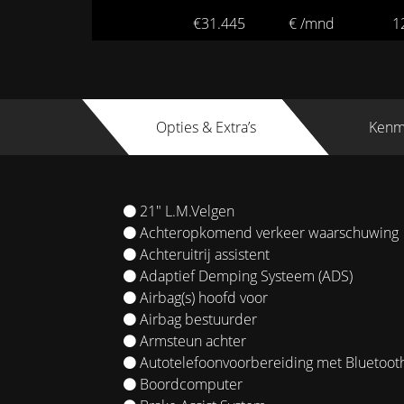
€31.445
€ /mnd
1
Opties & Extra’s
Kenm
21" L.M.Velgen
Achteropkomend verkeer waarschuwing
Achteruitrij assistent
Adaptief Demping Systeem (ADS)
Airbag(s) hoofd voor
Airbag bestuurder
Armsteun achter
Autotelefoonvoorbereiding met Bluetoot
Boordcomputer