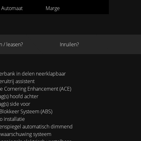
Automaat
Marge
n / leasen?
Inruilen?
erbank in delen neerklapbaar
ruitrij assistent
ve Cornering Enhancement (ACE)
g(s) hoofd achter
g(s) side voor
Blokkeer Systeem (ABS)
 installatie
enspiegel automatisch dimmend
 waarschuwing systeem