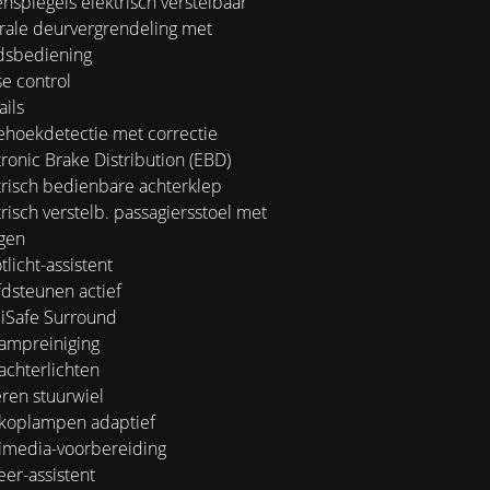
nspiegels elektrisch verstelbaar
rale deurvergrendeling met
dsbediening
e control
ils
hoekdetectie met correctie
ronic Brake Distribution (EBD)
risch bedienbare achterklep
risch verstelb. passagiersstoel met
gen
licht-assistent
dsteunen actief
liSafe Surround
ampreiniging
chterlichten
ren stuurwiel
koplampen adaptief
imedia-voorbereiding
er-assistent