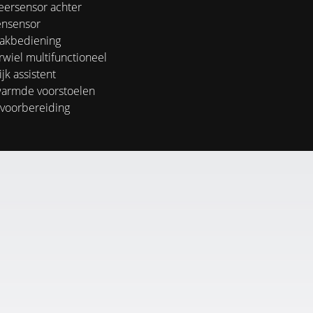
eersensor achter
nsensor
akbediening
wiel multifunctioneel
jk assistent
armde voorstoelen
voorbereiding