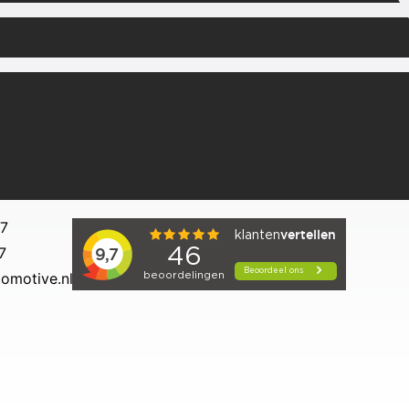
27
7
omotive.nl