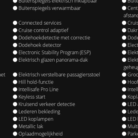
Buitenspiegels elektrisch inklapbaar
Buite
Buitenspiegels verwarmbaar
Cent
afstan
Connected services
Cruis
Cruise control adaptief
Dakra
Dodehoekdetectie met correctie
Dode
Dodehoek detector
Elect
Electronic Stability Program (ESP)
Elekt
Elektrisch glazen panorama-dak
Elekt
geheu
met
Elektrisch verstelbare passagiersstoel
Groot
Hill hold-functie
Hoof
Intellisafe Pro Line
Intel
Keyless start
Kopl
Kruisend verkeer detectie
LED a
Lederen bekleding
Lede
LED koplampen
LED 
Metallic lak
Mult
Oplaadmogelijkheid
Parke