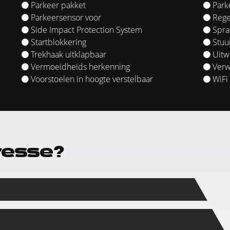
Parkeer pakket
Park
Parkeersensor voor
Rege
Side Impact Protection System
Spra
Startblokkering
Stuur
Trekhaak uitklapbaar
Uitwi
Vermoeidheids herkenning
Verw
Voorstoelen in hoogte verstelbaar
WiFi 
resse?